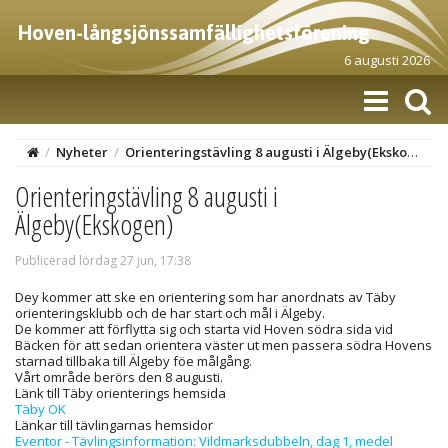
Hoven-långsjönssamfällighetsförening
6 augusti 2026
/
Nyheter
/
Orienteringstävling 8 augusti i Älgeby(Ekskogen)
Orienteringstävling 8 augusti i
Älgeby(Ekskogen)
Publicerad lördag 27 jun, 17:38
Dey kommer att ske en orientering som har anordnats av Täby
orienteringsklubb och de har start och mål i Älgeby.
De kommer att förflytta sig och starta vid Hoven södra sida vid
Bäcken för att sedan orientera väster ut men passera södra Hovens
starnad tillbaka till Älgeby föe målgång.
Vårt område berörs den 8 augusti.
Länk till Täby orienterings hemsida
Täby OK
Länkar till tävlingarnas hemsidor
Eventor - Tävlingsinformation: Vildmarksdubbeln, dag 1, medel