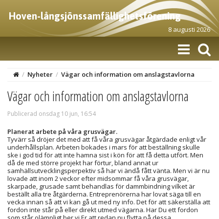
Hoven-långsjönssamfällighetsförening
8 augusti 2026
/
Nyheter
/
Vägar och information om anslagstavlorna
Vägar och information om anslagstavlorna
Publicerad onsdag 10 jun, 16:54
Planerat arbete på våra grusvägar.
Tyvärr så dröjer det med att få våra grusvägar åtgärdade enligt vår
underhållsplan. Arbeten bokades i mars för att beställning skulle
ske i god tid för att inte hamna sist i kön för att få detta utfört. Men
då de med större projekt har förtur, bland annat ur
samhällsutvecklingsperpektiv så har vi ändå fått vänta. Men vi är nu
lovade att inom 2 veckor efter midsommar få våra grusvägar,
skarpade, grusade samt behandlas för dammbindning vilket är
beställt alla tre åtgärderna. Entreprenörerna har lovat säga till en
vecka innan så att vi kan gå ut med ny info. Det för att säkerställa att
fordon inte står på eller direkt utmed vägarna. Har Du ett fordon
som står olämpligt ber vi Er att redan nu flytta på dessa.