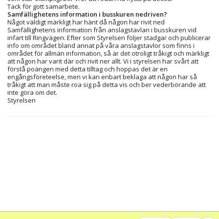
Tack för gott samarbete.
Samfällighetens information i busskuren nedriven?
Något väldigt märkligt har hänt då någon har rivit ned
Samfällighetens information från anslagstavlan i busskuren vid
infart till Ringvägen. Efter som Styrelsen följer stadgar och publicerar
info om området bland annat på våra anslagstavlor som finns i
området för allmän information, så är det otroligt tråkigt och märkligt
att någon har varit där och rivit ner allt. Vi i styrelsen har svårt att
förstå poängen med detta tilltag och hoppas det är en
engångsföreteelse, men vi kan enbart beklaga att någon har så
tråkigt att man måste roa sig på detta vis och ber vederbörande att
inte göra om det.
Styrelsen